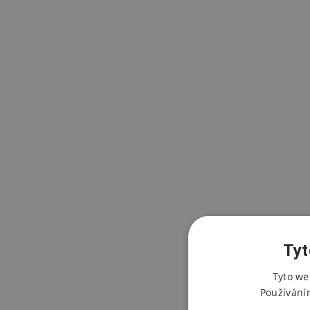
Tyt
Tyto we
Používání