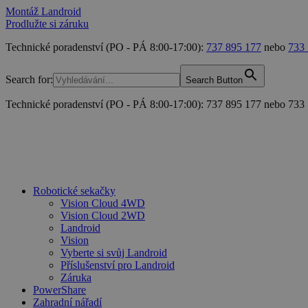
Montáž Landroid
Prodlužte si záruku
Technické poradenství (PO - PÁ 8:00-17:00):
737 895 177
nebo
733
Search for:
Search Button
Technické poradenství (PO - PÁ 8:00-17:00): 737 895 177 nebo 733
Robotické sekačky
Vision Cloud 4WD
Vision Cloud 2WD
Landroid
Vision
Vyberte si svůj Landroid
Příslušenství pro Landroid
Záruka
PowerShare
Zahradní nářadí