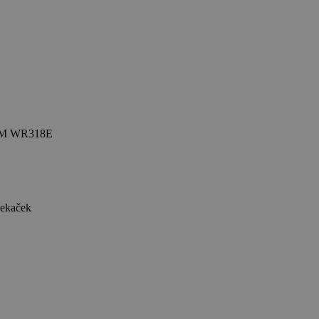
LAM WR318E
sekaček