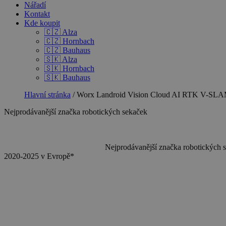
Nářadí
Kontakt
Kde koupit
🇨🇿 Alza
🇨🇿 Hornbach
🇨🇿 Bauhaus
🇸🇰 Alza
🇸🇰 Hornbach
🇸🇰 Bauhaus
Hlavní stránka
/
Worx Landroid Vision Cloud AI RTK V-S
Nejprodávanější značka robotických sekaček
Nejprodávanější značka robotických 
2020-2025 v Evropě*