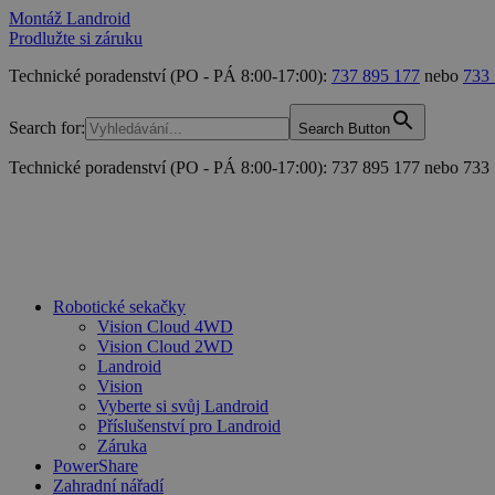
Montáž Landroid
Prodlužte si záruku
Technické poradenství (PO - PÁ 8:00-17:00):
737 895 177
nebo
733
Search for:
Search Button
Technické poradenství (PO - PÁ 8:00-17:00): 737 895 177 nebo 733
Robotické sekačky
Vision Cloud 4WD
Vision Cloud 2WD
Landroid
Vision
Vyberte si svůj Landroid
Příslušenství pro Landroid
Záruka
PowerShare
Zahradní nářadí