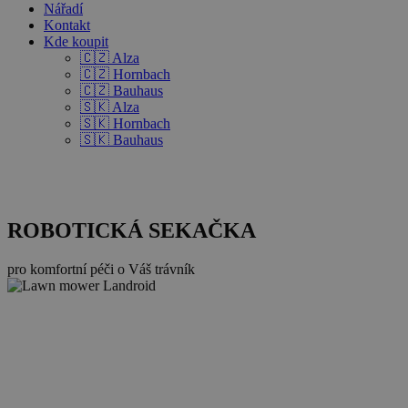
Nářadí
Kontakt
Kde koupit
🇨🇿 Alza
🇨🇿 Hornbach
🇨🇿 Bauhaus
🇸🇰 Alza
🇸🇰 Hornbach
🇸🇰 Bauhaus
ROBOTICKÁ SEKAČKA
pro komfortní péči o Váš trávník