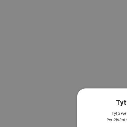
Tyt
Tyto we
Používání