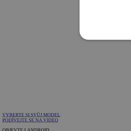
VYBERTE SI SVŮJ MODEL
PODÍVEJTE SE NA VIDEO
OBJEVTE LANDROID