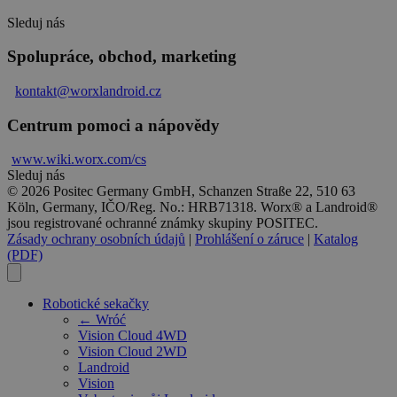
Sleduj nás
Spolupráce, obchod, marketing
kontakt@worxlandroid.cz
Centrum pomoci a nápovědy
www.wiki.
worx
.com/cs
Sleduj nás
© 2026 Positec Germany GmbH, Schanzen Straße 22, 510 63
Köln, Germany, IČO/Reg. No.: HRB71318. Worx® a Landroid®
jsou registrované ochranné známky skupiny POSITEC.
Zásady ochrany osobních údajů
|
Prohlášení o záruce
|
Katalog
(PDF)
Robotické sekačky
← Wróć
Vision Cloud 4WD
Vision Cloud 2WD
Landroid
Vision