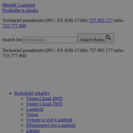
Montáž Landroid
Prodlužte si záruku
Technické poradenství (PO - PÁ 8:00-17:00):
737 895 177
nebo
733 777 860
Search for:
Search Button
Technické poradenství (PO - PÁ 8:00-17:00): 737 895 177 nebo
733 777 860
Robotické sekačky
Vision Cloud 4WD
Vision Cloud 2WD
Landroid
Vision
Vyberte si svůj Landroid
Příslušenství pro Landroid
Záruka