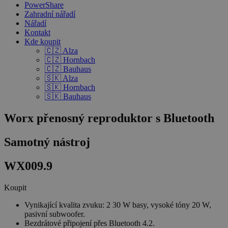
PowerShare
Zahradní nářadí
Nářadí
Kontakt
Kde koupit
🇨🇿 Alza
🇨🇿 Hornbach
🇨🇿 Bauhaus
🇸🇰 Alza
🇸🇰 Hornbach
🇸🇰 Bauhaus
Worx přenosný reproduktor s Bluetooth
Samotný nástroj
WX009.9
Koupit
Vynikající kvalita zvuku: 2 30 W basy, vysoké tóny 20 W,
pasivní subwoofer.
Bezdrátové připojení přes Bluetooth 4.2.