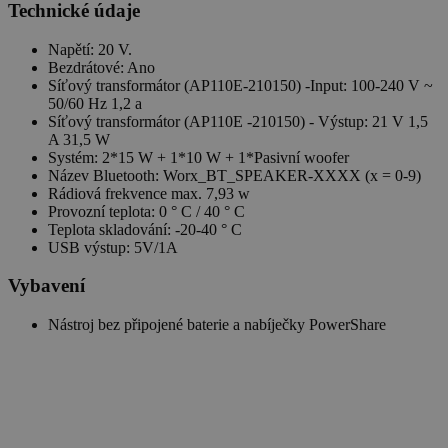
Technické údaje
Napětí: 20 V.
Bezdrátové: Ano
Síťový transformátor (AP110E-210150) -Input: 100-240 V ~
50/60 Hz 1,2 a
Síťový transformátor (AP110E -210150) - Výstup: 21 V 1,5
A 31,5 W
Systém: 2*15 W + 1*10 W + 1*Pasivní woofer
Název Bluetooth: Worx_BT_SPEAKER-XXXX (x = 0-9)
Rádiová frekvence max. 7,93 w
Provozní teplota: 0 ° C / 40 ° C
Teplota skladování: -20-40 ° C
USB výstup: 5V/1A
Vybavení
Nástroj bez připojené baterie a nabíječky PowerShare