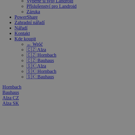
Vyberte si svůj Landroid
Příslušenství pro Landroid
Záruka
PowerShare
Zahradní nářadí
Nářadí
Kontakt
Kde koupit
← Wróć
🇨🇿 Alza
🇨🇿 Hornbach
🇨🇿 Bauhaus
🇸🇰 Alza
🇸🇰 Hornbach
🇸🇰 Bauhaus
Hornbach
Bauhaus
Alza CZ
Alza SK