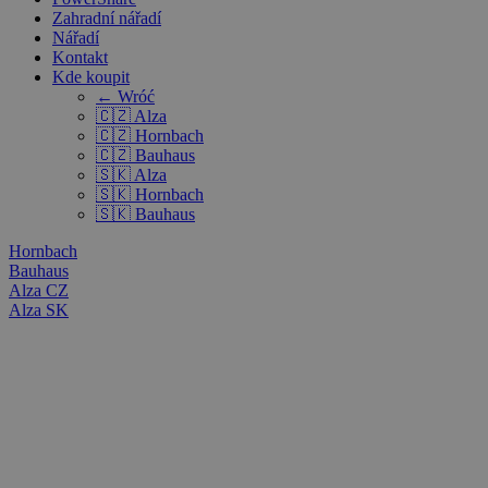
Zahradní nářadí
Nářadí
Kontakt
Kde koupit
← Wróć
🇨🇿 Alza
🇨🇿 Hornbach
🇨🇿 Bauhaus
🇸🇰 Alza
🇸🇰 Hornbach
🇸🇰 Bauhaus
Hornbach
Bauhaus
Alza CZ
Alza SK