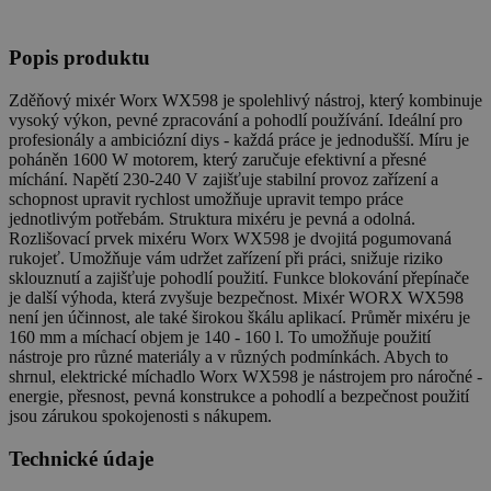
Popis produktu
Zděňový mixér Worx WX598 je spolehlivý nástroj, který kombinuje
vysoký výkon, pevné zpracování a pohodlí používání. Ideální pro
profesionály a ambiciózní diys - každá práce je jednodušší. Míru je
poháněn 1600 W motorem, který zaručuje efektivní a přesné
míchání. Napětí 230-240 V zajišťuje stabilní provoz zařízení a
schopnost upravit rychlost umožňuje upravit tempo práce
jednotlivým potřebám. Struktura mixéru je pevná a odolná.
Rozlišovací prvek mixéru Worx WX598 je dvojitá pogumovaná
rukojeť. Umožňuje vám udržet zařízení při práci, snižuje riziko
sklouznutí a zajišťuje pohodlí použití. Funkce blokování přepínače
je další výhoda, která zvyšuje bezpečnost. Mixér WORX WX598
není jen účinnost, ale také širokou škálu aplikací. Průměr mixéru je
160 mm a míchací objem je 140 - 160 l. To umožňuje použití
nástroje pro různé materiály a v různých podmínkách. Abych to
shrnul, elektrické míchadlo Worx WX598 je nástrojem pro náročné -
energie, přesnost, pevná konstrukce a pohodlí a bezpečnost použití
jsou zárukou spokojenosti s nákupem.
Technické údaje