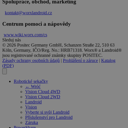
Spolupráce, obchod, marketing
kontakt@worxlandroid.cz
Centrum pomoci a nápovědy
www.wiki.
worx
.com/cs
Sleduj nás
© 2026 Positec Germany GmbH, Schanzen Straße 22, 510 63
Köln, Germany, IČO/Reg. No.: HRB71318. Worx® a Landroid®
jsou registrované ochranné známky skupiny POSITEC.
Zásady ochrany osobních údajů
|
Prohlášení o záruce
|
Katalog
(PDF)
Robotické sekačky
← Wróć
Vision Cloud 4WD
Vision Cloud 2WD
Landroid
Vision
Vyberte si svůj Landroid
Příslušenství pro Landroid
Záruka
PowerShare