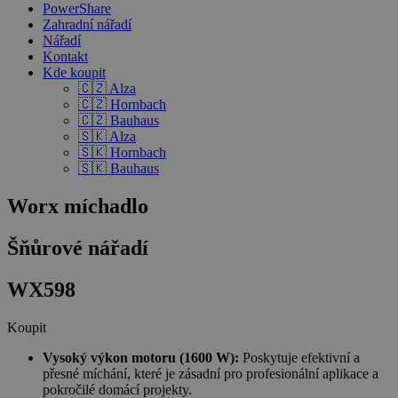
PowerShare
Zahradní nářadí
Nářadí
Kontakt
Kde koupit
🇨🇿 Alza
🇨🇿 Hornbach
🇨🇿 Bauhaus
🇸🇰 Alza
🇸🇰 Hornbach
🇸🇰 Bauhaus
Worx míchadlo
Šňůrové nářadí
WX598
Koupit
Vysoký výkon motoru (1600 W):
Poskytuje efektivní a
přesné míchání, které je zásadní pro profesionální aplikace a
pokročilé domácí projekty.