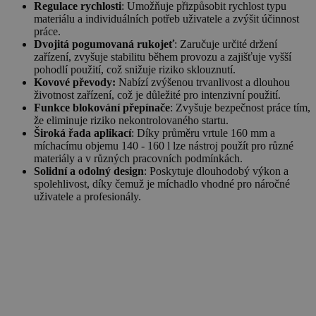
Regulace rychlosti
: Umožňuje přizpůsobit rychlost typu
materiálu a individuálních potřeb uživatele a zvýšit účinnost
práce.
Dvojitá pogumovaná rukojeť
: Zaručuje určité držení
zařízení, zvyšuje stabilitu během provozu a zajišťuje vyšší
pohodlí použití, což snižuje riziko sklouznutí.
Kovové převody:
Nabízí zvýšenou trvanlivost a dlouhou
životnost zařízení, což je důležité pro intenzivní použití.
Funkce blokování přepínače
: Zvyšuje bezpečnost práce tím,
že eliminuje riziko nekontrolovaného startu.
Široká řada aplikací
: Díky průměru vrtule 160 mm a
míchacímu objemu 140 - 160 l lze nástroj použít pro různé
materiály a v různých pracovních podmínkách.
Solidní a odolný design
: Poskytuje dlouhodobý výkon a
spolehlivost, díky čemuž je míchadlo vhodné pro náročné
uživatele a profesionály.