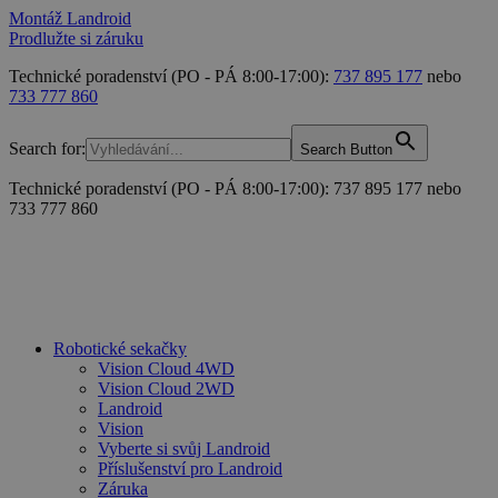
Montáž Landroid
Prodlužte si záruku
Technické poradenství (PO - PÁ 8:00-17:00):
737 895 177
nebo
733 777 860
Search for:
Search Button
Technické poradenství (PO - PÁ 8:00-17:00): 737 895 177 nebo
733 777 860
Robotické sekačky
Vision Cloud 4WD
Vision Cloud 2WD
Landroid
Vision
Vyberte si svůj Landroid
Příslušenství pro Landroid
Záruka