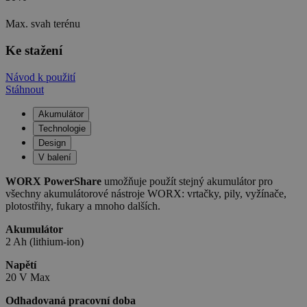
Max. svah terénu
Ke stažení
Návod k použití
Stáhnout
Akumulátor
Technologie
Design
V balení
WORX PowerShare
umožňuje použít stejný akumulátor pro
všechny akumulátorové nástroje WORX: vrtačky, pily, vyžínače,
plotostřihy, fukary a mnoho dalších.
Akumulátor
2 Ah (lithium-ion)
Napětí
20 V Max
Odhadovaná pracovní doba