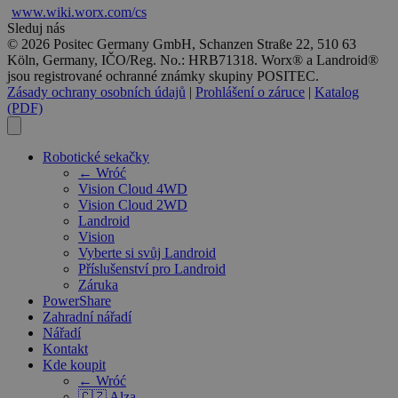
www.wiki.
worx
.com/cs
Sleduj nás
© 2026 Positec Germany GmbH, Schanzen Straße 22, 510 63
Köln, Germany, IČO/Reg. No.: HRB71318. Worx® a Landroid®
jsou registrované ochranné známky skupiny POSITEC.
Zásady ochrany osobních údajů
|
Prohlášení o záruce
|
Katalog
(PDF)
Robotické sekačky
← Wróć
Vision Cloud 4WD
Vision Cloud 2WD
Landroid
Vision
Vyberte si svůj Landroid
Příslušenství pro Landroid
Záruka
PowerShare
Zahradní nářadí
Nářadí
Kontakt
Kde koupit
← Wróć
🇨🇿 Alza