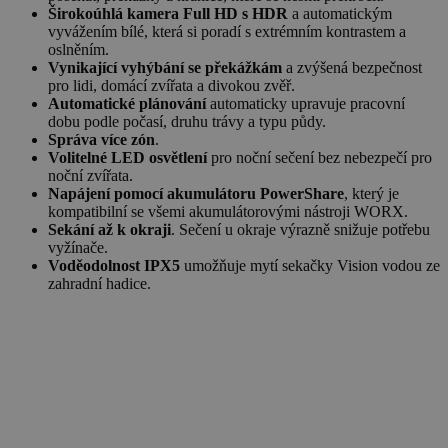
Širokoúhlá kamera Full HD s HDR
a automatickým
vyvážením bílé, která si poradí s extrémním kontrastem a
oslněním.
Vynikající vyhýbání se překážkám
a zvýšená bezpečnost
pro lidi, domácí zvířata a divokou zvěř.
Automatické plánování
automaticky upravuje pracovní
dobu podle počasí, druhu trávy a typu půdy.
Správa více zón
.
Volitelné LED osvětlení
pro noční sečení bez nebezpečí pro
noční zvířata.
Napájení pomocí akumulátoru PowerShare
, který je
kompatibilní se všemi akumulátorovými nástroji WORX.
Sekání až k okraji
. Sečení u okraje výrazně snižuje potřebu
vyžínače.
Voděodolnost IPX5
umožňuje mytí sekačky Vision vodou ze
zahradní hadice.