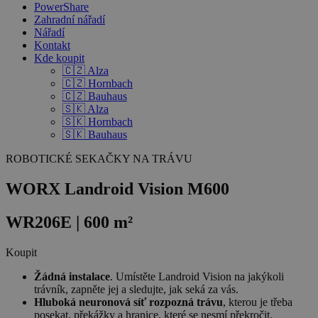
PowerShare
Zahradní nářadí
Nářadí
Kontakt
Kde koupit
🇨🇿 Alza
🇨🇿 Hornbach
🇨🇿 Bauhaus
🇸🇰 Alza
🇸🇰 Hornbach
🇸🇰 Bauhaus
ROBOTICKÉ SEKAČKY NA TRÁVU
WORX Landroid Vision M600
WR206E
| 600 m²
Koupit
Žádná instalace
. Umístěte Landroid Vision na jakýkoli
trávník, zapněte jej a sledujte, jak seká za vás.
Hluboká neuronová síť rozpozná trávu
, kterou je třeba
posekat, překážky a hranice, které se nesmí překročit.