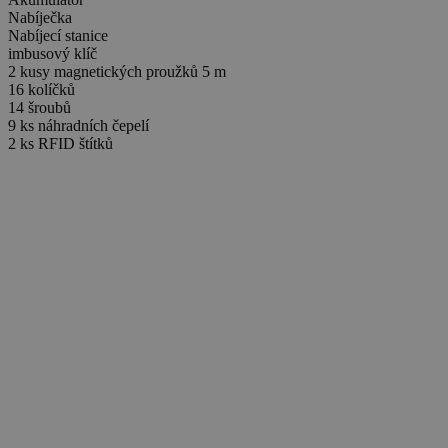
Nabíječka
Nabíjecí stanice
imbusový klíč
2 kusy magnetických proužků 5 m
16 kolíčků
14 šroubů
9 ks náhradních čepelí
2 ks RFID štítků