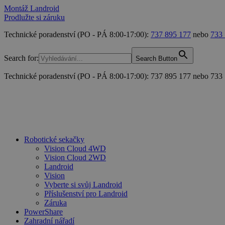
Montáž Landroid
Prodlužte si záruku
Technické poradenství (PO - PÁ 8:00-17:00):
737 895 177
nebo
733
Search for:
Search Button
Technické poradenství (PO - PÁ 8:00-17:00): 737 895 177 nebo 733
Robotické sekačky
Vision Cloud 4WD
Vision Cloud 2WD
Landroid
Vision
Vyberte si svůj Landroid
Příslušenství pro Landroid
Záruka
PowerShare
Zahradní nářadí