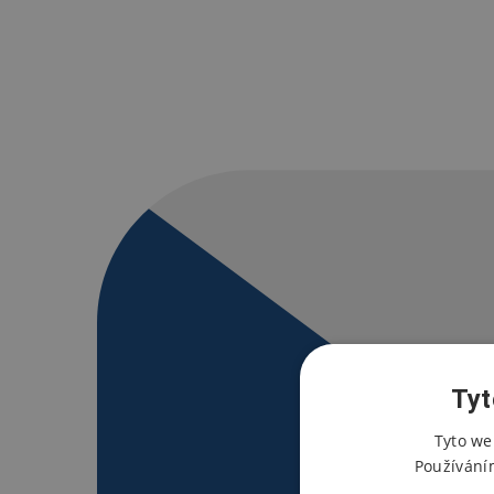
Tyt
Tyto we
Používání