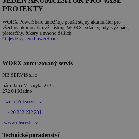
JEDEN AKUMULÁTOR PRO VAŠE
PROJEKTY
WORX PowerShare umožňuje použít stejný akumulátor pro
všechny akumulátorové nástroje WORX: vrtačky, pily, vyžínače,
plotostřihy, fukary a mnoho dalších.
Objevte systém PowerShare
WORX autorizovaný servis
NB SERVIS s.r.o.
nám. Jana Masaryka 2735
272 04 Kladno
worx@nbservis.cz
+420 232 232 231
www.nbservis.
cz
Technické poradenství