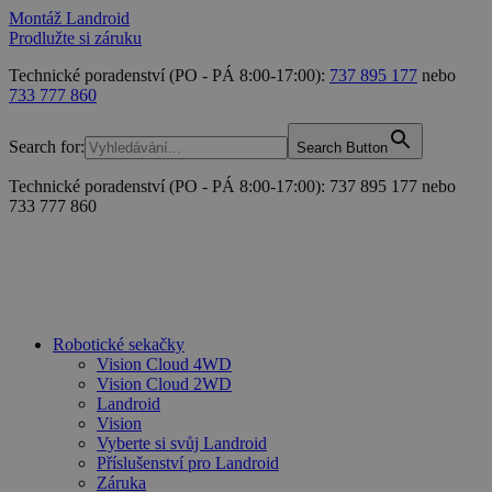
Montáž Landroid
Prodlužte si záruku
Technické poradenství (PO - PÁ 8:00-17:00):
737 895 177
nebo
733 777 860
Search for:
Search Button
Technické poradenství (PO - PÁ 8:00-17:00): 737 895 177 nebo
733 777 860
Robotické sekačky
Vision Cloud 4WD
Vision Cloud 2WD
Landroid
Vision
Vyberte si svůj Landroid
Příslušenství pro Landroid
Záruka