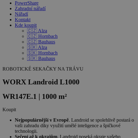
PowerShare
Zahradní nářadí
Nářadí
Kontakt
Kde koupit
🇨🇿 Alza
🇨🇿 Hornbach
🇨🇿 Bauhaus
🇸🇰 Alza
🇸🇰 Hornbach
🇸🇰 Bauhaus
ROBOTICKÉ SEKAČKY NA TRÁVU
WORX Landroid L1000
WR147E.1
| 1000 m²
Koupit
Nejpopulárnější v Evropě
. Landroid se spolehlivě postará o
vaši zahradu díky využití umělé inteligence a špičkové
technologii.
Sečení až k okrajům
. Landroid poseká okraje vašeho