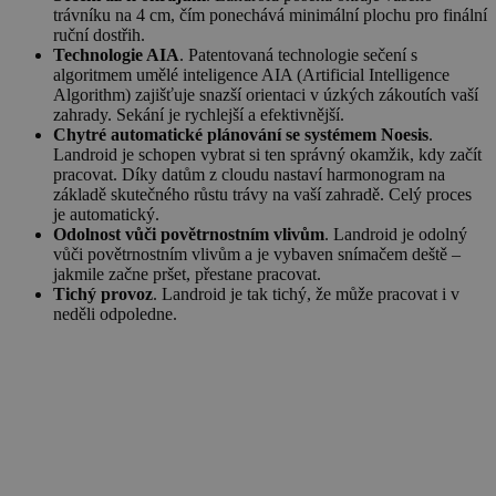
trávníku na 4 cm, čím ponechává minimální plochu pro finální
ruční dostřih.
Technologie AIA
. Patentovaná technologie sečení s
algoritmem umělé inteligence AIA (Artificial Intelligence
Algorithm) zajišťuje snazší orientaci v úzkých zákoutích vaší
zahrady. Sekání je rychlejší a efektivnější.
Chytré automatické plánování se systémem Noesis
.
Landroid je schopen vybrat si ten správný okamžik, kdy začít
pracovat. Díky datům z cloudu nastaví harmonogram na
základě skutečného růstu trávy na vaší zahradě. Celý proces
je automatický.
Odolnost vůči povětrnostním vlivům
. Landroid je odolný
vůči povětrnostním vlivům a je vybaven snímačem deště –
jakmile začne pršet, přestane pracovat.
Tichý provoz
. Landroid je tak tichý, že může pracovat i v
neděli odpoledne.