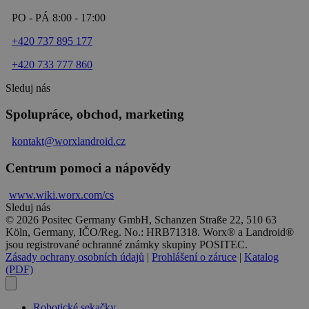
PO - PÁ 8:00 - 17:00
+420 737 895 177
+420 733 777 860
Sleduj nás
Spolupráce, obchod, marketing
kontakt@worxlandroid.cz
Centrum pomoci a nápovědy
www.wiki.
worx
.com/cs
Sleduj nás
© 2026 Positec Germany GmbH, Schanzen Straße 22, 510 63
Köln, Germany, IČO/Reg. No.: HRB71318. Worx® a Landroid®
jsou registrované ochranné známky skupiny POSITEC.
Zásady ochrany osobních údajů
|
Prohlášení o záruce
|
Katalog
(PDF)
Robotické sekačky