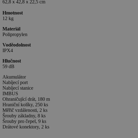
62,8ｘ42,8ｘ22,5 cm
Hmotnost
12 kg
Materiál
Polipropylen
Voděodolnost
IPX4
Hlučnost
59 dB
Akumulátor
Nabíjecí port
Nabíjecí stanice
IMBUS
Ohraničující drát, 180 m
Hraniční kolíky, 250 ks
Měřič vzdálenosti, 2 ks
Šrouby základny, 8 ks
Šrouby pro čepel, 9 ks
Drátové konektory, 2 ks