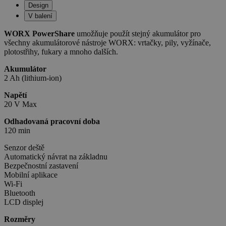
Design
V balení
WORX PowerShare
umožňuje použít stejný akumulátor pro
všechny akumulátorové nástroje WORX: vrtačky, pily, vyžínače,
plotostřihy, fukary a mnoho dalších.
Akumulátor
2 Ah (lithium-ion)
Napětí
20 V Max
Odhadovaná pracovní doba
120 min
Senzor deště
Automatický návrat na základnu
Bezpečnostní zastavení
Mobilní aplikace
Wi-Fi
Bluetooth
LCD displej
Rozměry