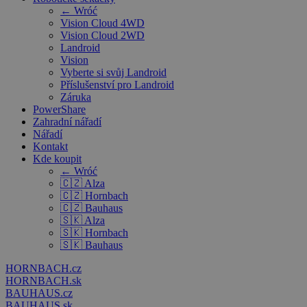
← Wróć
Vision Cloud 4WD
Vision Cloud 2WD
Landroid
Vision
Vyberte si svůj Landroid
Příslušenství pro Landroid
Záruka
PowerShare
Zahradní nářadí
Nářadí
Kontakt
Kde koupit
← Wróć
🇨🇿 Alza
🇨🇿 Hornbach
🇨🇿 Bauhaus
🇸🇰 Alza
🇸🇰 Hornbach
🇸🇰 Bauhaus
HORNBACH.cz
HORNBACH.sk
BAUHAUS.cz
BAUHAUS.sk