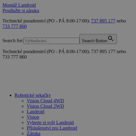
Montáž Landroid
Prodlužte si záruku
Technické poradenství (PO - PÁ 8:00-17:00):
737 895 177
nebo
733 777 860
Search for:
Search Button
Technické poradenství (PO - PÁ 8:00-17:00): 737 895 177 nebo
733 777 860
Robotické sekačky
Vision Cloud 4WD
Vision Cloud 2WD
Landroid
Vision
Vyberte si svůj Landroid
Příslušenství pro Landroid
Záruka