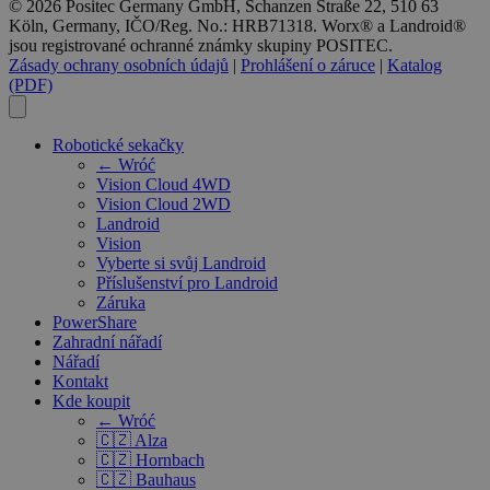
© 2026 Positec Germany GmbH, Schanzen Straße 22, 510 63
Köln, Germany, IČO/Reg. No.: HRB71318. Worx® a Landroid®
jsou registrované ochranné známky skupiny POSITEC.
Zásady ochrany osobních údajů
|
Prohlášení o záruce
|
Katalog
(PDF)
Robotické sekačky
← Wróć
Vision Cloud 4WD
Vision Cloud 2WD
Landroid
Vision
Vyberte si svůj Landroid
Příslušenství pro Landroid
Záruka
PowerShare
Zahradní nářadí
Nářadí
Kontakt
Kde koupit
← Wróć
🇨🇿 Alza
🇨🇿 Hornbach
🇨🇿 Bauhaus