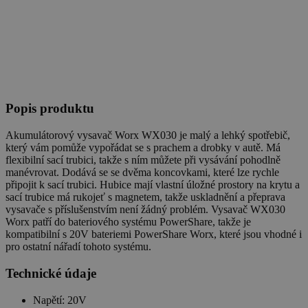
Popis produktu
Akumulátorový vysavač Worx WX030 je malý a lehký spotřebič,
který vám pomůže vypořádat se s prachem a drobky v autě. Má
flexibilní sací trubici, takže s ním můžete při vysávání pohodlně
manévrovat. Dodává se se dvěma koncovkami, které lze rychle
připojit k sací trubici. Hubice mají vlastní úložné prostory na krytu a
sací trubice má rukojeť s magnetem, takže uskladnění a přeprava
vysavače s příslušenstvím není žádný problém. Vysavač WX030
Worx patří do bateriového systému PowerShare, takže je
kompatibilní s 20V bateriemi PowerShare Worx, které jsou vhodné i
pro ostatní nářadí tohoto systému.
Technické údaje
Napětí: 20V