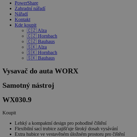
PowerShare
Zahradní nářadí
Nářadí
Kontakt
Kde koupit
🇨🇿 Alza
🇨🇿 Hornbach
🇨🇿 Bauhaus
🇸🇰 Alza
🇸🇰 Hornbach
🇸🇰 Bauhaus
Vysavač do auta WORX
Samotný nástroj
WX030.9
Koupit
Lehký a kompaktní design pro pohodlné čištění
Flexibilní sací trubice zajišťuje široký dosah vysávání
Extra hubice ve vestavěném úložném prostoru pro čištění