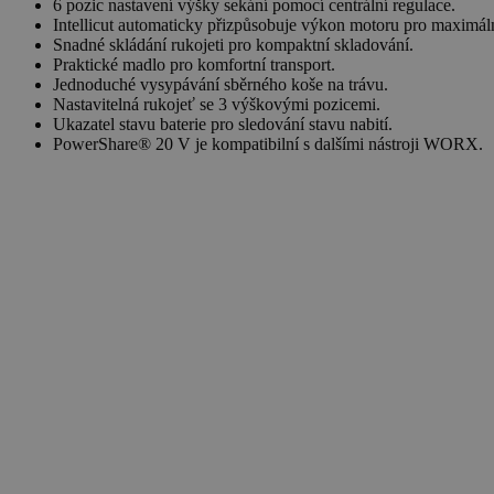
6 pozic nastavení výšky sekání pomocí centrální regulace.
Intellicut automaticky přizpůsobuje výkon motoru pro maximální
Snadné skládání rukojeti pro kompaktní skladování.
Praktické madlo pro komfortní transport.
Jednoduché vysypávání sběrného koše na trávu.
Nastavitelná rukojeť se 3 výškovými pozicemi.
Ukazatel stavu baterie pro sledování stavu nabití.
PowerShare® 20 V je kompatibilní s dalšími nástroji WORX.