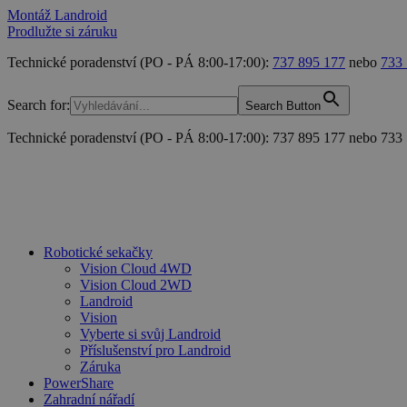
Montáž Landroid
Prodlužte si záruku
Technické poradenství (PO - PÁ 8:00-17:00):
737 895 177
nebo
733
Search for:
Search Button
Technické poradenství (PO - PÁ 8:00-17:00): 737 895 177 nebo 733
Robotické sekačky
Vision Cloud 4WD
Vision Cloud 2WD
Landroid
Vision
Vyberte si svůj Landroid
Příslušenství pro Landroid
Záruka
PowerShare
Zahradní nářadí