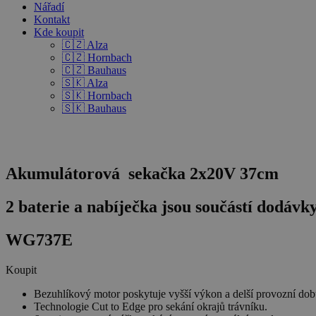
Nářadí
Kontakt
Kde koupit
🇨🇿 Alza
🇨🇿 Hornbach
🇨🇿 Bauhaus
🇸🇰 Alza
🇸🇰 Hornbach
🇸🇰 Bauhaus
Akumulátorová sekačka 2x20V 37cm
2 baterie a nabíječka jsou součástí dodávk
WG737E
Koupit
Bezuhlíkový motor poskytuje vyšší výkon a delší provozní dob
Technologie Cut to Edge pro sekání okrajů trávníku.