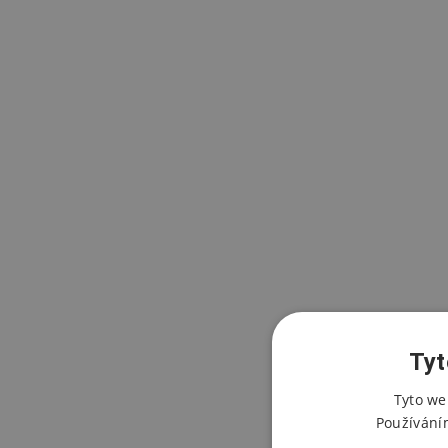
Tyt
Tyto we
Používání