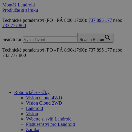
Montáž Landroid
Prodlužte si záruku
Technické poradenství (PO - PÁ 8:00-17:00):
737 895 177
nebo
733 777 860
Search for:
Search Button
Technické poradenství (PO - PÁ 8:00-17:00): 737 895 177 nebo
733 777 860
Robotické sekačky
Vision Cloud 4WD
Vision Cloud 2WD
Landroid
Vision
Vyberte si svůj Landroid
Příslušenství pro Landroid
Záruka