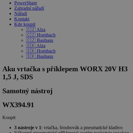
PowerShare
Zahradní nářadí
Nářadí
Kontakt
Kde koupit
🇨🇿 Alza
🇨🇿 Hornbach
🇨🇿 Bauhaus
🇸🇰 Alza
🇸🇰 Hornbach
🇸🇰 Bauhaus
Aku vrtačka s příklepem WORX 20V H3
1,5 J, SDS
Samotný nástroj
WX394.91
Koupit
3 nástroje v 1
: vrtačka, šroubovák a pneumatické kladivo
Výkonný pneumatický příklepový systém poskytuje vysokou