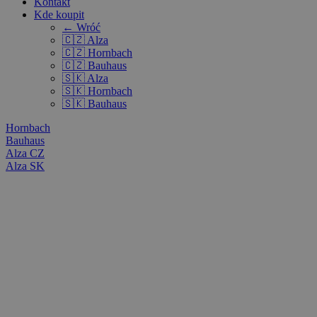
Kontakt
Kde koupit
← Wróć
🇨🇿 Alza
🇨🇿 Hornbach
🇨🇿 Bauhaus
🇸🇰 Alza
🇸🇰 Hornbach
🇸🇰 Bauhaus
Hornbach
Bauhaus
Alza CZ
Alza SK