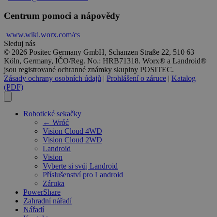
Centrum pomoci a nápovědy
www.wiki.
worx
.com/cs
Sleduj nás
© 2026 Positec Germany GmbH, Schanzen Straße 22, 510 63
Köln, Germany, IČO/Reg. No.: HRB71318. Worx® a Landroid®
jsou registrované ochranné známky skupiny POSITEC.
Zásady ochrany osobních údajů
|
Prohlášení o záruce
|
Katalog
(PDF)
Robotické sekačky
← Wróć
Vision Cloud 4WD
Vision Cloud 2WD
Landroid
Vision
Vyberte si svůj Landroid
Příslušenství pro Landroid
Záruka
PowerShare
Zahradní nářadí
Nářadí