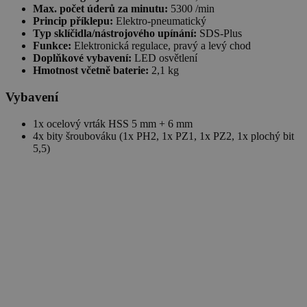
Max. počet úderů za minutu:
5300 /min
Princip příklepu:
Elektro-pneumatický
Typ sklíčidla/nástrojového upínání:
SDS-Plus
Funkce:
Elektronická regulace, pravý a levý chod
Doplňkové vybavení:
LED osvětlení
Hmotnost včetně baterie:
2,1 kg
Vybavení
1x ocelový vrták HSS 5 mm + 6 mm
4x bity šroubováku (1x PH2, 1x PZ1, 1x PZ2, 1x plochý bit
5,5)