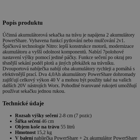
Popis produktu
Účinná akumulátorová sekačka na trávu je napájena 2 akumulátory
PowerShare. Vybavena funkcí pytlování nebo mulčování 2v1.
Špičková technologie Nitro: lepší konstrukce motorů, modernizace
akumulátoru a vyšší odolnost komponentů. Nabízí 7polohové
nastavení výšky pomocí jediné páčky. Funkce sečení po okraj pro
těsnější sekání podél plotů a jiných překážek na trávníku.
Dvouportová nabíječka nabíjí oba akumulátory rychleji a pomáhá s
efektivnější prací. Dva 4,0Ah akumulátory PowerShare dohromady
zajišťují celkový výkon 40 V a mohou být použity také na vašich
dalších 20V nástrojích Worx. Pohodlné tvarované rukojeti umožňují
používat sekačku jednou rukou.
Technické údaje
Rozsah výšky sečení
2-8 cm (7 pozic)
Šířka sečení
46 cm
Objem koše na trávu
55 litrů
Hmotnost
15,2 kg
V balení
nabíječka PowerShare + 2x akumulátor PowerShare