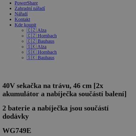
PowerShare
Zahradní nářadí
Nářadí
Kontakt
Kde koupit
🇨🇿 Alza
🇨🇿 Hornbach
🇨🇿 Bauhaus
🇸🇰 Alza
🇸🇰 Hornbach
🇸🇰 Bauhaus
40V sekačka na trávu, 46 cm [2x
akumulátor a nabíječka součástí balení]
2 baterie a nabíječka jsou součástí
dodávky
WG749E