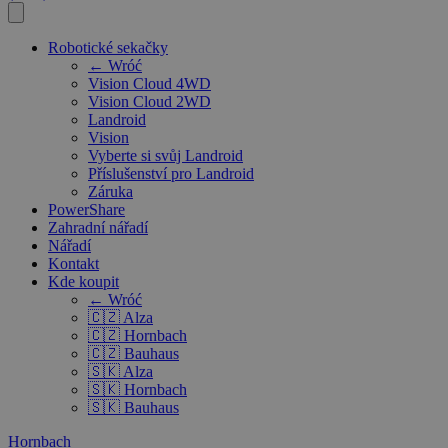
Robotické sekačky
← Wróć
Vision Cloud 4WD
Vision Cloud 2WD
Landroid
Vision
Vyberte si svůj Landroid
Příslušenství pro Landroid
Záruka
PowerShare
Zahradní nářadí
Nářadí
Kontakt
Kde koupit
← Wróć
🇨🇿 Alza
🇨🇿 Hornbach
🇨🇿 Bauhaus
🇸🇰 Alza
🇸🇰 Hornbach
🇸🇰 Bauhaus
Hornbach