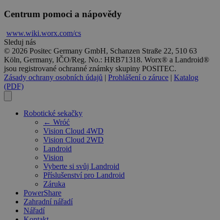
Centrum pomoci a nápovědy
www.wiki.
worx
.com/cs
Sleduj nás
© 2026 Positec Germany GmbH, Schanzen Straße 22, 510 63
Köln, Germany, IČO/Reg. No.: HRB71318. Worx® a Landroid®
jsou registrované ochranné známky skupiny POSITEC.
Zásady ochrany osobních údajů
|
Prohlášení o záruce
|
Katalog
(PDF)
Robotické sekačky
← Wróć
Vision Cloud 4WD
Vision Cloud 2WD
Landroid
Vision
Vyberte si svůj Landroid
Příslušenství pro Landroid
Záruka
PowerShare
Zahradní nářadí
Nářadí
Kontakt