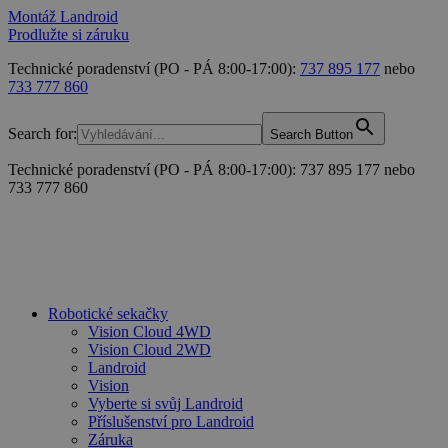
Montáž Landroid
Prodlužte si záruku
Technické poradenství (PO - PÁ 8:00-17:00):
737 895 177
nebo
733 777 860
Search for:
Search Button
Technické poradenství (PO - PÁ 8:00-17:00): 737 895 177 nebo
733 777 860
Robotické sekačky
Vision Cloud 4WD
Vision Cloud 2WD
Landroid
Vision
Vyberte si svůj Landroid
Příslušenství pro Landroid
Záruka