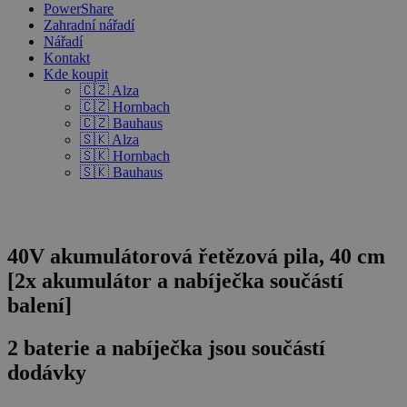
PowerShare
Zahradní nářadí
Nářadí
Kontakt
Kde koupit
🇨🇿 Alza
🇨🇿 Hornbach
🇨🇿 Bauhaus
🇸🇰 Alza
🇸🇰 Hornbach
🇸🇰 Bauhaus
40V akumulátorová řetězová pila, 40 cm
[2x akumulátor a nabíječka součástí
balení]
2 baterie a nabíječka jsou součástí
dodávky