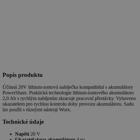
Popis produktu
Účinná 20V lithium-iontová nabíječka kompatibilní s akumulátory
PowerShare. Praktická technologie lithium-iontového akumulátoru
2,0 Ah s rychlým nabíjením zkracuje pracovní přestávky. Vybaveno
ukazatelem pro rychlou kontrolu doby provozu akumulátoru. Sadu
lze použít s různými nástroji Worx.
Technické údaje
Napětí
20 V
Ukazatel stavu akumulátoru
Ano