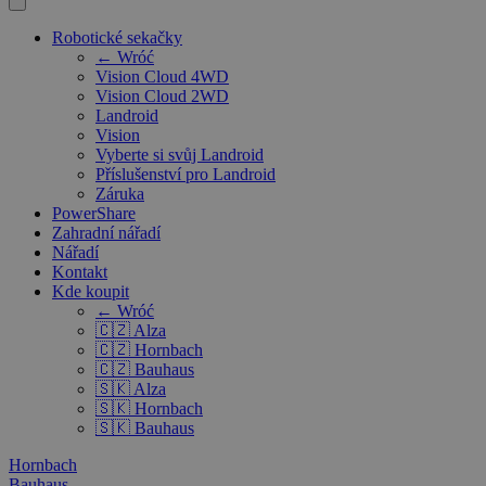
Robotické sekačky
← Wróć
Vision Cloud 4WD
Vision Cloud 2WD
Landroid
Vision
Vyberte si svůj Landroid
Příslušenství pro Landroid
Záruka
PowerShare
Zahradní nářadí
Nářadí
Kontakt
Kde koupit
← Wróć
🇨🇿 Alza
🇨🇿 Hornbach
🇨🇿 Bauhaus
🇸🇰 Alza
🇸🇰 Hornbach
🇸🇰 Bauhaus
Hornbach
Bauhaus