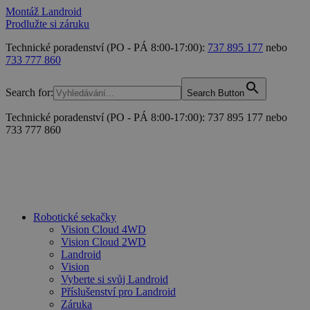
Montáž Landroid
Prodlužte si záruku
Technické poradenství (PO - PÁ 8:00-17:00):
737 895 177
nebo
733 777 860
Search for:
Search Button
Technické poradenství (PO - PÁ 8:00-17:00): 737 895 177 nebo
733 777 860
Robotické sekačky
Vision Cloud 4WD
Vision Cloud 2WD
Landroid
Vision
Vyberte si svůj Landroid
Příslušenství pro Landroid
Záruka