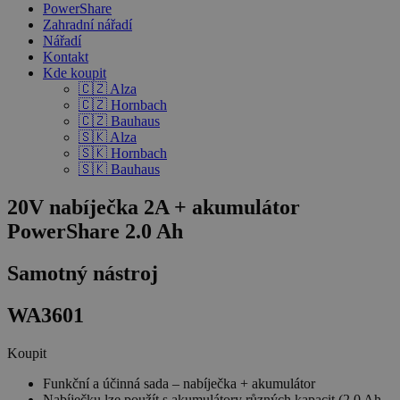
PowerShare
Zahradní nářadí
Nářadí
Kontakt
Kde koupit
🇨🇿 Alza
🇨🇿 Hornbach
🇨🇿 Bauhaus
🇸🇰 Alza
🇸🇰 Hornbach
🇸🇰 Bauhaus
20V nabíječka 2A + akumulátor
PowerShare 2.0 Ah
Samotný nástroj
WA3601
Koupit
Funkční a účinná sada – nabíječka + akumulátor
Nabíječku lze použít s akumulátory různých kapacit (2,0 Ah,