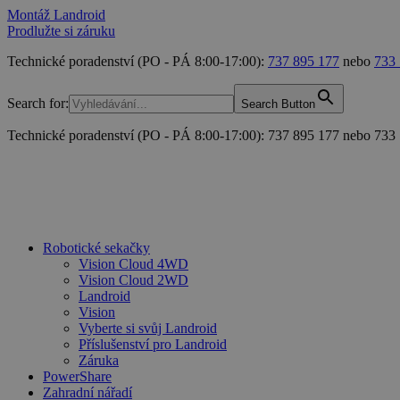
Montáž Landroid
Prodlužte si záruku
Technické poradenství (PO - PÁ 8:00-17:00):
737 895 177
nebo
733
Search for:
Search Button
Technické poradenství (PO - PÁ 8:00-17:00): 737 895 177 nebo 733
Robotické sekačky
Vision Cloud 4WD
Vision Cloud 2WD
Landroid
Vision
Vyberte si svůj Landroid
Příslušenství pro Landroid
Záruka
PowerShare
Zahradní nářadí