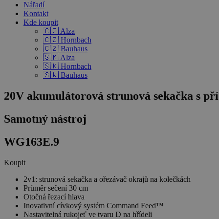
Nářadí
Kontakt
Kde koupit
🇨🇿 Alza
🇨🇿 Hornbach
🇨🇿 Bauhaus
🇸🇰 Alza
🇸🇰 Hornbach
🇸🇰 Bauhaus
20V akumulátorová strunová sekačka s pří
Samotný nástroj
WG163E.9
Koupit
2v1: strunová sekačka a ořezávač okrajů na kolečkách
Průměr sečení 30 cm
Otočná řezací hlava
Inovativní cívkový systém Command Feed™
Nastavitelná rukojeť ve tvaru D na hřídeli