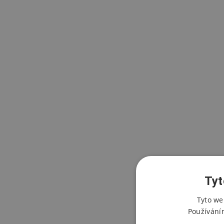
Tyt
Tyto we
Používání