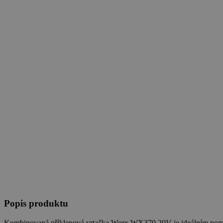
Popis produktu
Kombinovaná příklepová vrtačka Worx WX370 20V je ideálním pomoc