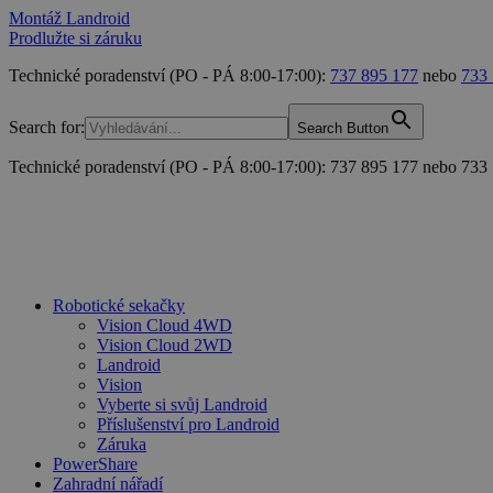
Montáž Landroid
Prodlužte si záruku
Technické poradenství (PO - PÁ 8:00-17:00):
737 895 177
nebo
733
Search for:
Search Button
Technické poradenství (PO - PÁ 8:00-17:00): 737 895 177 nebo 733
Robotické sekačky
Vision Cloud 4WD
Vision Cloud 2WD
Landroid
Vision
Vyberte si svůj Landroid
Příslušenství pro Landroid
Záruka
PowerShare
Zahradní nářadí