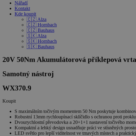
Nářadí
Kontakt
Kde koupit
🇨🇿 Alza
🇨🇿 Hornbach
🇨🇿 Bauhaus
🇸🇰 Alza
🇸🇰 Hornbach
🇸🇰 Bauhaus
20V 50Nm Akumulátorová příklepová vrtač
Samotný nástroj
WX370.9
Koupit
S maximálním točivým momentem 50 Nm poskytuje kombinovan
Robustní 13mm rychloupínací sklíčidlo s ochranou proti prokluz
Dvourychlostní převodovka a 20+1+1 nastavení točivého moment
Kompaktní a lehký design usnadňuje práci ve stísněných prosto
LED světlo pro lepší viditelnost ve tmavých místech a praktic