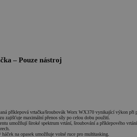
ka – Pouze nástroj
á příklepová vrtačka/šroubovák Worx WX370 vynikající výkon při p
u zajišťuje maximální přenos síly po celou dobu použití.
u umožňují široké spektrum vrtání, šroubování a příklepového vrtání
rech.
ký háček na opasek umožňuje volné ruce pro multitasking.