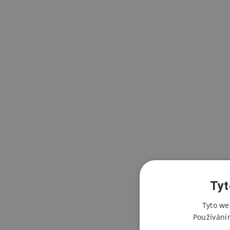
Tyt
Tyto we
Používání